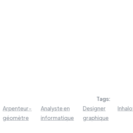
Tags:
Arpenteur-
Analyste en
Designer
Inhal
géomètre
informatique
graphique