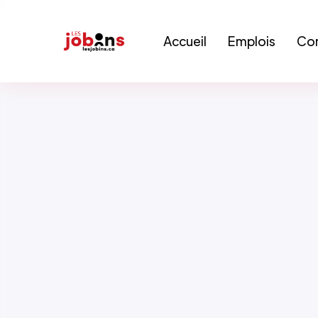
Accueil
Emplois
Con
Désolé! Il n'y a pas d'emploi 
Inscrivez-vous à notre infolettre pour 
dans votre boîte courriel.